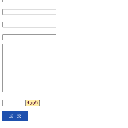
：
：
：
：
：